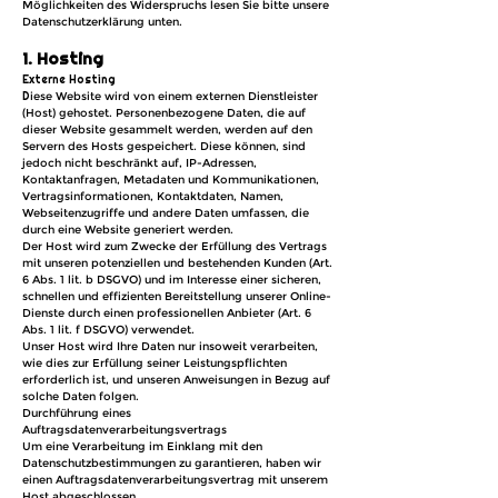
Möglichkeiten des Widerspruchs lesen Sie bitte unsere
Datenschutzerklärung unten.
1. Hosting
Externe Hosting
D
iese Website wird von einem externen Dienstleister
(Host) gehostet. Personenbezogene Daten, die auf
dieser Website gesammelt werden, werden auf den
Servern des Hosts gespeichert. Diese können, sind
jedoch nicht beschränkt auf, IP-Adressen,
Kontaktanfragen, Metadaten und Kommunikationen,
Vertragsinformationen, Kontaktdaten, Namen,
Webseitenzugriffe und andere Daten umfassen, die
durch eine Website generiert werden.
Der Host wird zum Zwecke der Erfüllung des Vertrags
mit unseren potenziellen und bestehenden Kunden (Art.
6 Abs. 1 lit. b DSGVO) und im Interesse einer sicheren,
schnellen und effizienten Bereitstellung unserer Online-
Dienste durch einen professionellen Anbieter (Art. 6
Abs. 1 lit. f DSGVO) verwendet.
Unser Host wird Ihre Daten nur insoweit verarbeiten,
wie dies zur Erfüllung seiner Leistungspflichten
erforderlich ist, und unseren Anweisungen in Bezug auf
solche Daten folgen.
Durchführung eines
Auftragsdatenverarbeitungsvertrags
Um eine Verarbeitung im Einklang mit den
Datenschutzbestimmungen zu garantieren, haben wir
einen Auftragsdatenverarbeitungsvertrag mit unserem
Host abgeschlossen.