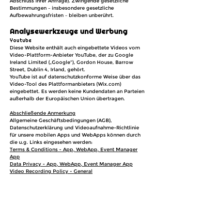
Abschluss Ihrer Anfrage). Zwingende gesetzliche
Bestimmungen – insbesondere gesetzliche
Aufbewahrungsfristen – bleiben unberührt.
Analysewerkzeuge und Werbung
Youtube
Diese Website enthält auch eingebettete Videos vom
Video-Plattform-Anbieter YouTube, der zu Google
Ireland Limited („Google“), Gordon House, Barrow
Street, Dublin 4, Irland, gehört.
YouTube ist auf datenschutzkonforme Weise über das
Video-Tool des Plattformanbieters (Wix.com)
eingebettet. Es werden keine Kundendaten an Parteien
außerhalb der Europäischen Union übertragen.
Abschließende Anmerkung
Allgemeine Geschäftsbedingungen (AGB),
Datenschutzerklärung und Videoaufnahme-Richtlinie
für unsere mobilen Apps und WebApps können durch
die u.g. Links eingesehen werden:
Terms & Conditions - App, WebApp, Event Manager
App
Data Privacy - App, WebApp, Event Manager App
Video Recording Policy - General