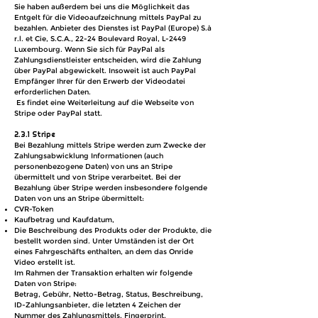
Sie haben außerdem bei uns die Möglichkeit das
Entgelt für die Videoaufzeichnung mittels PayPal zu
bezahlen. Anbieter des Dienstes ist PayPal (Europe) S.à
r.l. et Cie, S.C.A., 22-24 Boulevard Royal, L-2449
Luxembourg. Wenn Sie sich für PayPal als
Zahlungsdienstleister entscheiden, wird die Zahlung
über PayPal abgewickelt. Insoweit ist auch PayPal
Empfänger Ihrer für den Erwerb der Videodatei
erforderlichen Daten.
Es findet eine Weiterleitung auf die Webseite von
Stripe oder PayPal statt.
2.3.1 Stripe
Bei Bezahlung mittels Stripe werden zum Zwecke der
Zahlungsabwicklung Informationen (auch
personenbezogene Daten) von uns an Stripe
übermittelt und von Stripe verarbeitet. Bei der
Bezahlung über Stripe werden insbesondere folgende
Daten von uns an Stripe übermittelt:
CVR-Token
Kaufbetrag und Kaufdatum,
Die Beschreibung des Produkts oder der Produkte, die
bestellt worden sind. Unter Umständen ist der Ort
eines Fahrgeschäfts enthalten, an dem das Onride
Video erstellt ist.
Im Rahmen der Transaktion erhalten wir folgende
Daten von Stripe:
Betrag, Gebühr, Netto-Betrag, Status, Beschreibung,
ID-Zahlungsanbieter, die letzten 4 Zeichen der
Nummer des Zahlungsmittels, Fingerprint,