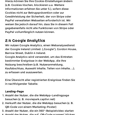
Hierzu können Sie Ihre Cookie-Einstellungen ändern
(z.B. Cookies löschen, blockieren u.a. Weitere
Informationen erfahren Sie unter 5.), sofern diese
Cookies nicht zur Betrugsprävention oder zur
Gewährleistung der Sicherheit, der von Stripe oder
PayPal verwalteten Webseiten erforderlich ist. Wir
weisen Sie jedoch darauf hin, dass Sie in diesem Fall
gegebenenfalls nicht alle Funktionen von Stripe oder
PayPal vollumfänglich nutzen können.
2.4 Google Analytics
Wir nutzen Google Analytics, einen Webanalysedienst
der Google Ireland Limited. („Google“), Gordon House,
Barrow Street, Dublin 4 Ireland.
Google Analytics wird verwendet, um das Eintreten
bestimmter Ereignisse in der WebApp, die Ihre
Nutzung beschreiben (z.B. Nutzeranmeldung,
Kaufabschluss, Auswahl Inhalte, Teilen von Inhalte, …),
zu erfassen und auszuwerten.
Eine Übersicht aller registrierten Ereignisse finden Sie
in nachfolgender Tabelle:
Landing-Page
Anzahl der Nutzer, die die WebApp-Landingpage
besuchen (z. B. moviepark.captivr.net)
Herkunft der Nutzer, die die WebApp besuchen (z. B.
QR-Code von einem Marketing-Poster)
Anzahl der Nutzer, die ein 360°-Beispielvideo starten
Anzahl der Nutzer, die auf „QR-Code scannen“ klicken