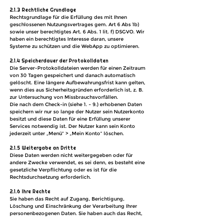
2.1.3 Rechtliche Grundlage
Rechtsgrundlage für die Erfüllung des mit Ihnen
geschlossenen Nutzungsvertrages gem. Art 6 Abs 1b)
sowie unser berechtigtes Art. 6 Abs. 1 lit. f) DSGVO. Wir
haben ein berechtigtes Interesse daran, unsere
Systeme zu schützen und die WebApp zu optimieren.
2.1.4
Speicherdauer der Protokolldaten
Die Server-Protokolldateien werden für einen Zeitraum
von 30 Tagen gespeichert und danach automatisch
gelöscht. Eine längere Aufbewahrungsfrist kann gelten,
wenn dies aus Sicherheitsgründen erforderlich ist, z. B.
zur Untersuchung von Missbrauchsvorfällen.
Die nach dem Check-in (siehe 1. - 9.) erhobenen Daten
speichern wir nur so lange der Nutzer sein Nutzerkonto
besitzt und diese Daten für eine Erfüllung unserer
Services notwendig ist. Der Nutzer kann sein Konto
jederzeit unter „Menü“ > „Mein Konto“ löschen.
2.1.5 Weitergabe an Dritte
Diese Daten werden nicht weitergegeben oder für
andere Zwecke verwendet, es sei denn, es besteht eine
gesetzliche Verpflichtung oder es ist für die
Rechtsdurchsetzung erforderlich.
2.1.6 Ihre Rechte
Sie haben das Recht auf Zugang, Berichtigung,
Löschung und Einschränkung der Verarbeitung Ihrer
personenbezogenen Daten. Sie haben auch das Recht,