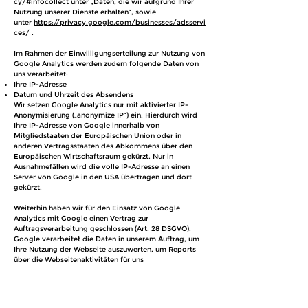
cy/#infocollect
unter „Daten, die wir aufgrund Ihrer
Nutzung unserer Dienste erhalten“, sowie
unter
https://privacy.google.com/businesses/adsservi
ces/
.
Im Rahmen der Einwilligungserteilung zur Nutzung von
Google Analytics werden zudem folgende Daten von
uns verarbeitet:
Ihre IP-Adresse
Datum und Uhrzeit des Absendens
Wir setzen Google Analytics nur mit aktivierter IP-
Anonymisierung („anonymize IP“) ein. Hierdurch wird
Ihre IP-Adresse von Google innerhalb von
Mitgliedstaaten der Europäischen Union oder in
anderen Vertragsstaaten des Abkommens über den
Europäischen Wirtschaftsraum gekürzt. Nur in
Ausnahmefällen wird die volle IP-Adresse an einen
Server von Google in den USA übertragen und dort
gekürzt.
Weiterhin haben wir für den Einsatz von Google
Analytics mit Google einen Vertrag zur
Auftragsverarbeitung geschlossen (Art. 28 DSGVO).
Google verarbeitet die Daten in unserem Auftrag, um
Ihre Nutzung der Webseite auszuwerten, um Reports
über die Webseitenaktivitäten für uns
zusammenzustellen und um weitere mit der
Webseitennutzung und der Internetnutzung verbundene
Dienstleistungen uns gegenüber zu erbringen. Google
kann diese Informationen gegebenenfalls an Dritte