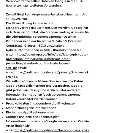
Verantwortliche selbst Daten an Google in die USA
übermitteln zur weiteren Verwendung.
Zurzeit liegt kein Angemessenheitsbeschluss gem. Art.
45 DSGVO vor.
Die Übermittlung kann aber auf.
Standardvertragsklauseln gestützt werden. Google hat
sich dazu verpflichtet, die Standardvertragsklauseln für
die Übermittlung personenbezogener Daten in
Drittländer nach der Richtlinie 95/46/EG (Standard
Contractual Clauses – SCC) einzuhalten.
Nähere Informationen zu SCC – Klauseln finden Sie
unter:
https://ec.europa.eu/info/law/law-topic/data-
protection/international-dimension-data-
protection/standard-contractual-clauses-
scc_de
sowie
unter
https://policies.google.com/privacy/framework
s?hl=de
.
Wir selbst können nicht beeinflussen, welche Daten
Google tatsächlich erhebt und verarbeitet. Google
gibt jedoch an, dass grundsätzlich unter anderem
folgende Informationen (auch personenbezogene
Daten) verarbeitet werden können:
Protokolldaten (insbesondere die IP-Adresse)
Standortbezogene Informationen
Eindeutige Applikationsnummern
Cookies und ähnliche Technologien
Informationen zu den von Google verwendeten Cookie
Arten finden Sie
unter
https://policies.google.com/technologies/types