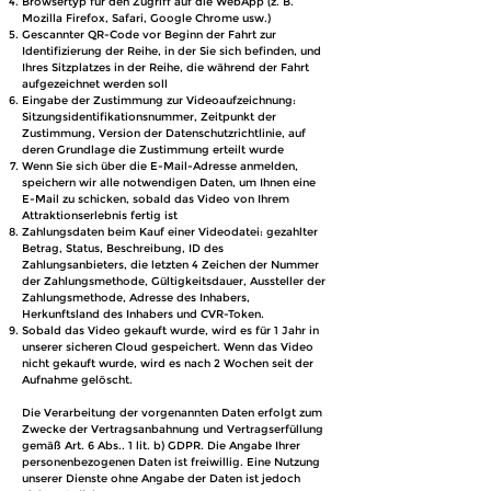
Browsertyp für den Zugriff auf die WebApp (z. B.
Mozilla Firefox, Safari, Google Chrome usw.)
Gescannter QR-Code vor Beginn der Fahrt zur
Identifizierung der Reihe, in der Sie sich befinden, und
Ihres Sitzplatzes in der Reihe, die während der Fahrt
aufgezeichnet werden soll
Eingabe der Zustimmung zur Videoaufzeichnung:
Sitzungsidentifikationsnummer, Zeitpunkt der
Zustimmung, Version der Datenschutzrichtlinie, auf
deren Grundlage die Zustimmung erteilt wurde
Wenn Sie sich über die E-Mail-Adresse anmelden,
speichern wir alle notwendigen Daten, um Ihnen eine
E-Mail zu schicken, sobald das Video von Ihrem
Attraktionserlebnis fertig ist
Zahlungsdaten beim Kauf einer Videodatei: gezahlter
Betrag, Status, Beschreibung, ID des
Zahlungsanbieters, die letzten 4 Zeichen der Nummer
der Zahlungsmethode, Gültigkeitsdauer, Aussteller der
Zahlungsmethode, Adresse des Inhabers,
Herkunftsland des Inhabers und CVR-Token.
Sobald das Video gekauft wurde, wird es für 1 Jahr in
unserer sicheren Cloud gespeichert. Wenn das Video
nicht gekauft wurde, wird es nach 2 Wochen seit der
Aufnahme gelöscht.
Die Verarbeitung der vorgenannten Daten erfolgt zum
Zwecke der Vertragsanbahnung und Vertragserfüllung
gemäß Art. 6 Abs.. 1 lit. b) GDPR. Die Angabe Ihrer
personenbezogenen Daten ist freiwillig. Eine Nutzung
unserer Dienste ohne Angabe der Daten ist jedoch