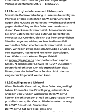
Videodatei durch den Fahrgast Rechtsgrundlage:
Vertragsdurchführung (Art. 6 (1) b) DSGVO).
1.3.1 Berechtigtes Interesse und Widerspruch
Soweit die Datenverarbeitung in unserem berechtigten
Interesse erfolgt, steht Ihnen ein Widerspruchsrecht
gegen eine Nutzung zu Marketing-/Werbezwecken und
gegen ein Profiling zu. Ihre Daten werden dann zu
diesen Zwecken nicht verarbeitet. Ansonsten können
Sie einer Datenverarbeitung aufgrund berechtigten
Interesses aus Gründen, die sich aus ihrer persönlichen
Situation ergeben, widersprechen. In diesem Fall
werden Ihre Daten ebenfalls nicht verarbeitet, es sei
denn, wir haben zwingende schutzwürdige Gründe, die
Ihre Interessen, Rechte und Freiheiten überwiegen.
Ihren Widerspruch können Sie per E-Mail
an
support@captivr.de
oder
postalisch an captivr
GmbH, Niederkasseler Lohweg 18, 40547 Düsseldorf,
Deutschland erklären. Der Widerspruch kann dazu
führen, dass der betreffende Service nicht oder nur
eingeschränkt genutzt werden kann.
1.3.2 Einwilligung und Widerruf
Wenn Sie in die Verarbeitung Ihrer Daten eingewilligt
haben, können Sie Ihre Einwilligung jederzeit ohne
Angaben von Gründen widerrufen. Ihren Widerruf
können Sie erklären per E-Mail an
support@captivr.de
,
postalisch an c
aptivr GmbH, Niederkasseler Lohweg
18
, 40547 Düsseldorf, Deutschland.
Der Widerruf hat zur Folge, dass eine