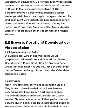
Widerspruch einzulegen. Sie können Ihren Widerspruch
jederzeit an uns senden oder uns darüber informieren
(z. B. per E-Mail an support@captivr.de). Die
Bereitstellung von personenbezogenen Daten ist
weder gesetzlich noch vertraglich vorgeschrieben. Sie
sind auch nicht verpflichtet, die personenbezogenen
Daten bereitzustellen. Die Nichtbereitstellung hat
jedoch zur Folge, dass Sie unsere WebApp und/oder
unseren Videodienst nicht in vollem Umfang nutzen
können
2.2 Erwerb, Abruf und Download der
Videodateien
2.2.1 Speicherung der Daten
Die Videodatei wird in der Microsoft Cloud
gespeichert. Microsoft Ireland Operations Limited,
One Microsoft Place, South County Business Park,
Leopardstown, Dublin 18 D18 P521 ist der Empfänger
der im Zusammenhang mit dem Kauf der Videodatei
erhobenen Daten.
2.2.2 Erwerb
Nach Fertigstellung der Videodatei haben Sie die
Möglichkeit, diese innerhalb von 2 Wochen nach
Zusendung des Links zu den dort angegebenen
Preiskonditionen zu erwerben. Zu diesem Zweck
werden Sie zu einem externen Zahlungsdienstleister
geführt, durch den Sie die Datei kaufen und bezahlen
können. Wenn die Videodatei nicht innerhalb von 2